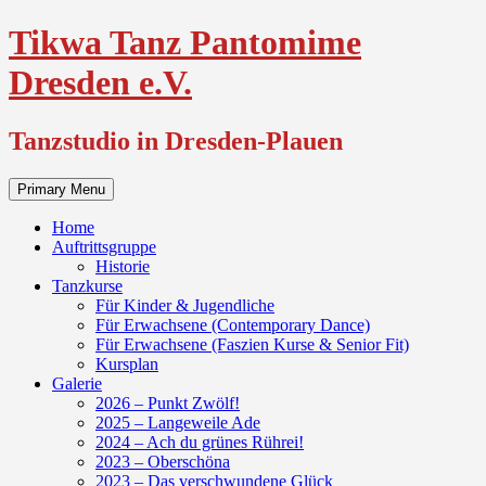
Skip
Tikwa Tanz Pantomime
to
content
Dresden e.V.
Tanzstudio in Dresden-Plauen
Primary Menu
Home
Auftrittsgruppe
Historie
Tanzkurse
Für Kinder & Jugendliche
Für Erwachsene (Contemporary Dance)
Für Erwachsene (Faszien Kurse & Senior Fit)
Kursplan
Galerie
2026 – Punkt Zwölf!
2025 – Langeweile Ade
2024 – Ach du grünes Rührei!
2023 – Oberschöna
2023 – Das verschwundene Glück