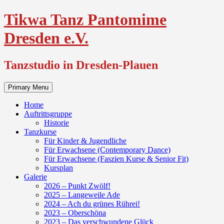
Skip
Tikwa Tanz Pantomime
to
content
Dresden e.V.
Tanzstudio in Dresden-Plauen
Primary Menu
Home
Auftrittsgruppe
Historie
Tanzkurse
Für Kinder & Jugendliche
Für Erwachsene (Contemporary Dance)
Für Erwachsene (Faszien Kurse & Senior Fit)
Kursplan
Galerie
2026 – Punkt Zwölf!
2025 – Langeweile Ade
2024 – Ach du grünes Rührei!
2023 – Oberschöna
2023 – Das verschwundene Glück