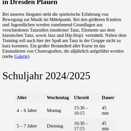
in Dresden Plauen
Bei unseren Jüngsten steht die spielerische Erfahrung von
Bewegung zur Musik im Mittelpunkt. Bei den größeren Kindern
und Jugendlichen werden zunehmend Grundlagen aus
verschiedenen Tanzstilen (moderner Tanz, Elemente aus dem
klassischen Tanz, sowie Jazz und Hip-Hop) vermittelt. Neben dem
Training soll auch hier der Spaß am Tanz in der Gruppe nicht zu
kurz kommen. Ein großer Bestandteil aller Kurse ist das
Einstudieren von Choreografien, die alljährlich aufgeführt werden
(siehe
Galerie
).
Schuljahr 2024/2025
Alter
Wochentag
Uhrzeit
Dauer
15:30 –
45
4 – 6 Jahre
Montag
16:15
min
16:30 –
45
5 – 7 Jahre
Dienstag
17:15
min