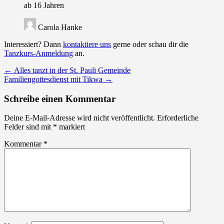
ab 16 Jahren
Carola Hanke
Interessiert? Dann
kontaktiere uns
gerne oder schau dir die
Tanzkurs-Anmeldung
an.
Post
←
Alles tanzt in der St. Pauli Gemeinde
Familiengottesdienst mit Tikwa
→
navigation
Schreibe einen Kommentar
Deine E-Mail-Adresse wird nicht veröffentlicht.
Erforderliche
Felder sind mit
*
markiert
Kommentar
*