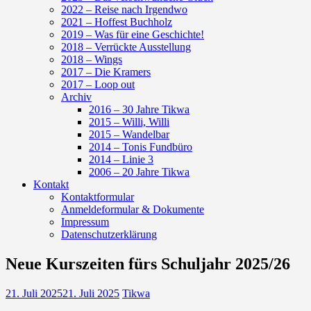
2022 – Reise nach Irgendwo
2021 – Hoffest Buchholz
2019 – Was für eine Geschichte!
2018 – Verrückte Ausstellung
2018 – Wings
2017 – Die Kramers
2017 – Loop out
Archiv
2016 – 30 Jahre Tikwa
2015 – Willi, Willi
2015 – Wandelbar
2014 – Tonis Fundbüro
2014 – Linie 3
2006 – 20 Jahre Tikwa
Kontakt
Kontaktformular
Anmeldeformular & Dokumente
Impressum
Datenschutzerklärung
Neue Kurszeiten fürs Schuljahr 2025/26
21. Juli 2025
21. Juli 2025
Tikwa