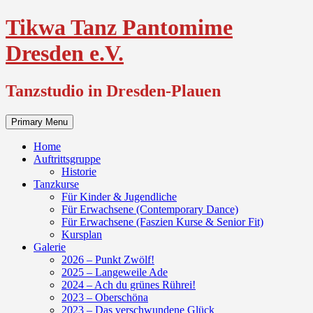
Skip
Tikwa Tanz Pantomime
to
content
Dresden e.V.
Tanzstudio in Dresden-Plauen
Primary Menu
Home
Auftrittsgruppe
Historie
Tanzkurse
Für Kinder & Jugendliche
Für Erwachsene (Contemporary Dance)
Für Erwachsene (Faszien Kurse & Senior Fit)
Kursplan
Galerie
2026 – Punkt Zwölf!
2025 – Langeweile Ade
2024 – Ach du grünes Rührei!
2023 – Oberschöna
2023 – Das verschwundene Glück