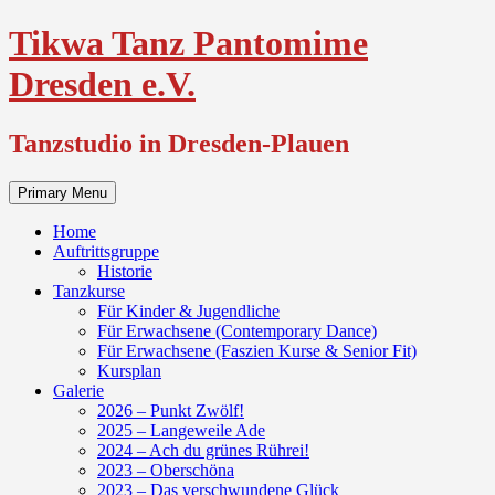
Skip
Tikwa Tanz Pantomime
to
content
Dresden e.V.
Tanzstudio in Dresden-Plauen
Primary Menu
Home
Auftrittsgruppe
Historie
Tanzkurse
Für Kinder & Jugendliche
Für Erwachsene (Contemporary Dance)
Für Erwachsene (Faszien Kurse & Senior Fit)
Kursplan
Galerie
2026 – Punkt Zwölf!
2025 – Langeweile Ade
2024 – Ach du grünes Rührei!
2023 – Oberschöna
2023 – Das verschwundene Glück