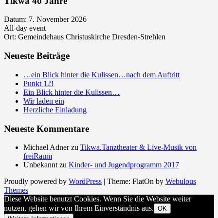
Tikwa 40 Jahre
Datum:
7. November 2026
All-day event
Ort:
Gemeindehaus Christuskirche Dresden-Strehlen
Neueste Beiträge
…ein Blick hinter die Kulissen…nach dem Auftritt
Punkt 12!
Ein Blick hinter die Kulissen…
Wir laden ein
Herzliche Einladung
Neueste Kommentare
Michael Adner
zu
Tikwa.Tanztheater & Live-Musik von
freiRaum
Unbekannt
zu
Kinder- und Jugendprogramm 2017
Proudly powered by
WordPress
|
Theme: FlatOn by
Webulous
Themes
Diese Website benutzt Cookies. Wenn Sie die Website weiter
nutzen, gehen wir von Ihrem Einverständnis aus.
OK