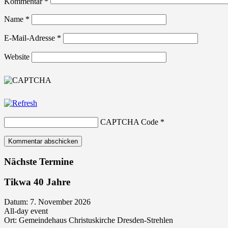
Kommentar
*
Name
*
E-Mail-Adresse
*
Website
CAPTCHA Code
*
Nächste Termine
Tikwa 40 Jahre
Datum:
7. November 2026
All-day event
Ort:
Gemeindehaus Christuskirche Dresden-Strehlen