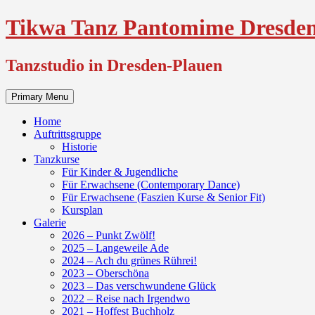
Skip
Tikwa Tanz Pantomime Dresden
to
content
Tanzstudio in Dresden-Plauen
Primary Menu
Home
Auftrittsgruppe
Historie
Tanzkurse
Für Kinder & Jugendliche
Für Erwachsene (Contemporary Dance)
Für Erwachsene (Faszien Kurse & Senior Fit)
Kursplan
Galerie
2026 – Punkt Zwölf!
2025 – Langeweile Ade
2024 – Ach du grünes Rührei!
2023 – Oberschöna
2023 – Das verschwundene Glück
2022 – Reise nach Irgendwo
2021 – Hoffest Buchholz