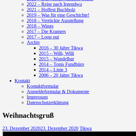
2022 – Reise nach Irgendwo
2021 – Hoffest Buchholz
2019 – Was für eine Geschichte!
2018 – Verrückte Ausstellung
2018 – Wings
2017 – Die Kramers
2017 – Loop out
Archiv
2016 – 30 Jahre Tikwa
2015 – Willi, Willi
2015 – Wandelbar
2014 – Tonis Fundbüro
2014 – Linie 3
2006 – 20 Jahre Tikwa
Kontakt
Kontaktformular
Anmeldeformular & Dokumente
Impressum
Datenschutzerklärung
Weihnachtsgruß
23. Dezember 2020
23. Dezember 2020
Tikwa