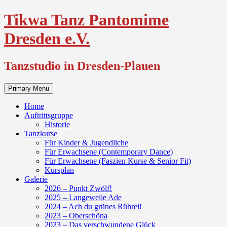
Skip
Tikwa Tanz Pantomime
to
content
Dresden e.V.
Tanzstudio in Dresden-Plauen
Primary Menu
Home
Auftrittsgruppe
Historie
Tanzkurse
Für Kinder & Jugendliche
Für Erwachsene (Contemporary Dance)
Für Erwachsene (Faszien Kurse & Senior Fit)
Kursplan
Galerie
2026 – Punkt Zwölf!
2025 – Langeweile Ade
2024 – Ach du grünes Rührei!
2023 – Oberschöna
2023 – Das verschwundene Glück