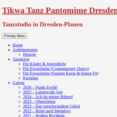
Skip
Tikwa Tanz Pantomime Dresden
to
content
Tanzstudio in Dresden-Plauen
Primary Menu
Home
Auftrittsgruppe
Historie
Tanzkurse
Für Kinder & Jugendliche
Für Erwachsene (Contemporary Dance)
Für Erwachsene (Faszien Kurse & Senior Fit)
Kursplan
Galerie
2026 – Punkt Zwölf!
2025 – Langeweile Ade
2024 – Ach du grünes Rührei!
2023 – Oberschöna
2023 – Das verschwundene Glück
2022 – Reise nach Irgendwo
2021 – Hoffest Buchholz