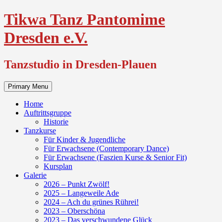
Skip
Tikwa Tanz Pantomime
to
content
Dresden e.V.
Tanzstudio in Dresden-Plauen
Primary Menu
Home
Auftrittsgruppe
Historie
Tanzkurse
Für Kinder & Jugendliche
Für Erwachsene (Contemporary Dance)
Für Erwachsene (Faszien Kurse & Senior Fit)
Kursplan
Galerie
2026 – Punkt Zwölf!
2025 – Langeweile Ade
2024 – Ach du grünes Rührei!
2023 – Oberschöna
2023 – Das verschwundene Glück