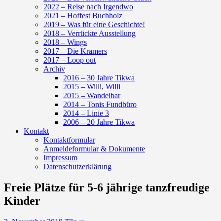
2022 – Reise nach Irgendwo
2021 – Hoffest Buchholz
2019 – Was für eine Geschichte!
2018 – Verrückte Ausstellung
2018 – Wings
2017 – Die Kramers
2017 – Loop out
Archiv
2016 – 30 Jahre Tikwa
2015 – Willi, Willi
2015 – Wandelbar
2014 – Tonis Fundbüro
2014 – Linie 3
2006 – 20 Jahre Tikwa
Kontakt
Kontaktformular
Anmeldeformular & Dokumente
Impressum
Datenschutzerklärung
Freie Plätze für 5-6 jährige tanzfreudige
Kinder