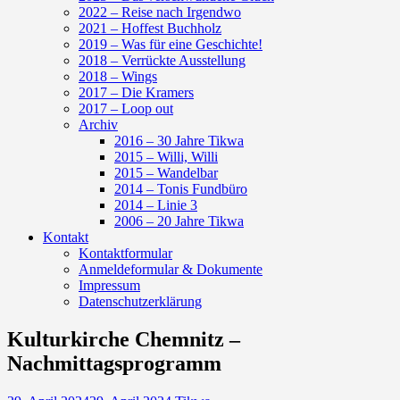
2022 – Reise nach Irgendwo
2021 – Hoffest Buchholz
2019 – Was für eine Geschichte!
2018 – Verrückte Ausstellung
2018 – Wings
2017 – Die Kramers
2017 – Loop out
Archiv
2016 – 30 Jahre Tikwa
2015 – Willi, Willi
2015 – Wandelbar
2014 – Tonis Fundbüro
2014 – Linie 3
2006 – 20 Jahre Tikwa
Kontakt
Kontaktformular
Anmeldeformular & Dokumente
Impressum
Datenschutzerklärung
Kulturkirche Chemnitz –
Nachmittagsprogramm