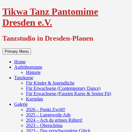
Skip
Tikwa Tanz Pantomime
to
content
Dresden e.V.
Tanzstudio in Dresden-Plauen
Primary Menu
Home
Auftrittsgruppe
Historie
Tanzkurse
Für Kinder & Jugendliche
Für Erwachsene (Contemporary Dance)
Für Erwachsene (Faszien Kurse & Senior Fit)
Kursplan
Galerie
2026 – Punkt Zwölf!
2025 – Langeweile Ade
2024 – Ach du grünes Rührei!
2023 – Oberschöna
2023 – Das verschwundene Glück