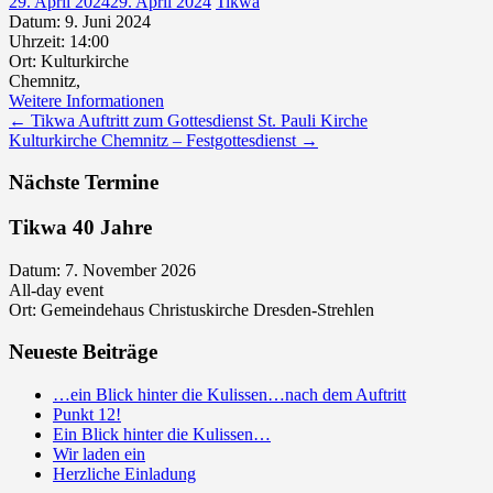
29. April 2024
29. April 2024
Tikwa
Datum:
9. Juni 2024
Uhrzeit:
14:00
Ort:
Kulturkirche
Chemnitz,
Weitere Informationen
Post
←
Tikwa Auftritt zum Gottesdienst St. Pauli Kirche
Kulturkirche Chemnitz – Festgottesdienst
→
navigation
Nächste Termine
Tikwa 40 Jahre
Datum:
7. November 2026
All-day event
Ort:
Gemeindehaus Christuskirche Dresden-Strehlen
Neueste Beiträge
…ein Blick hinter die Kulissen…nach dem Auftritt
Punkt 12!
Ein Blick hinter die Kulissen…
Wir laden ein
Herzliche Einladung