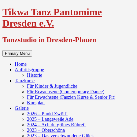
Skip
Tikwa Tanz Pantomime
to
content
Dresden e.V.
Tanzstudio in Dresden-Plauen
Primary Menu
Home
Auftrittsgruppe
Historie
Tanzkurse
Für Kinder & Jugendliche
Für Erwachsene (Contemporary Dance)
Für Erwachsene (Faszien Kurse & Senior Fit)
Kursplan
Galerie
2026 – Punkt Zwölf!
2025 – Langeweile Ade
2024 – Ach du grünes Rührei!
2023 – Oberschöna
2023 – Das verschwundene Glück