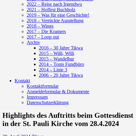
2022 – Reise nach Irgendwo
2021 – Hoffest Buchholz
2019 – Was für eine Geschichte!
2018 – Verrückte Ausstellung
2018 – Wings
2017 – Die Kramers
2017 – Loop out
Archiv
2016 – 30 Jahre Tikwa
2015 – Willi, Willi
2015 – Wandelbar
2014 – Tonis Fundbüro
2014 – Linie 3
2006 – 20 Jahre Tikwa
Kontakt
Kontaktformular
Anmeldeformular & Dokumente
Impressum
Datenschutzerklärung
Highlights des Auftritts beim Gottesdienst
in der St. Pauli Kirche vom 28.4.2024